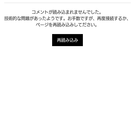
コメントが読み込まれませんでした。
技術的な問題があったようです。お手数ですが、再度接続するか、
ページを再読み込みしてださい。
amazing college 8月度の学校運営＆夏季
再読み込み
休のお知らせ