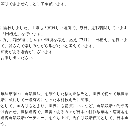
金等はできませんことご了承願います。
は、5月に開校しました。土壌も大変難しい場所で、毎日、悪戦苦闘しています
に「田植え」を行います。
ファームでは、稲が過ごしやすい環境を考え、あえて7月に「田植え」を行い
して、皆さんで楽しみながら学びたいと考えています。
り変更がある場合がございます
はお申し出ください
・無除草剤の「自然農法」を確立した福岡正信氏と、世界で初めて無農
栽培に成功して一躍有名になった木村秋則氏に師事。
子として、国内はもとより、世界にも講演にいくなど、自然栽培の先導
掛け合わせ、農福連携で、障害のある方々が日本の耕作放棄地・荒廃地
連携自然栽培パーティー」を立ち上げ、現在は栽培顧問として、日本全国1
行う。