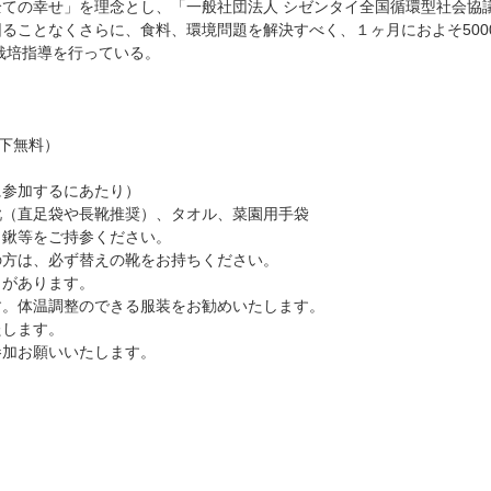
ての幸せ」を理念とし、「一般社団法人 シゼンタイ全国循環型社会協議
ることなくさらに、食料、環境問題を解決すべく、１ヶ月におよそ500
に栽培指導を行っている。
以下無料）
に参加するにあたり）
靴（直足袋や長靴推奨）、タオル、菜園用手袋
、鍬等をご持参ください。
の方は、必ず替えの靴をお持ちください。
りがあります。
す。体温調整のできる服装をお勧めいたします。
たします。
加お願いいたします。 