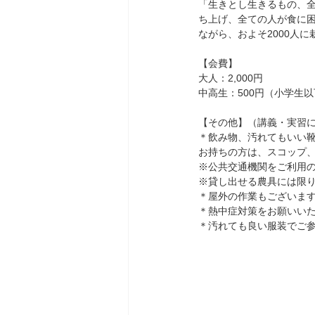
「生きとし生きるもの、全
ち上げ、全ての人が食に困
ながら、およそ2000人
【会費】
大人：2,000円
中高生：500円（小学生
【その他】（講義・実習
＊飲み物、汚れてもいい
お持ちの方は、スコップ
※公共交通機関をご利用
※貸し出せる農具には限
＊屋外の作業もございま
＊熱中症対策をお願いい
＊汚れても良い服装でご参