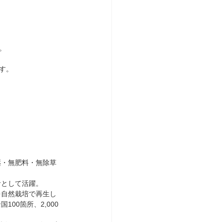
。
ます。
薬・無肥料・無除草
者として活躍。
を自然栽培で再生し
00箇所、2,000