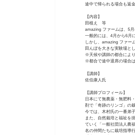
途中で帰られる場合も返
【内容】
田植え　等　
amazing ファーム
一般的には、4月から6月
しかし、amazing 
田んぼを大きな実験場と
※天候や講師の都合によ
※都合で途中退席の場合
【講師】
佐伯康人氏
【講師プロフィール】
日本にて無農薬・無肥料
剤で「奇跡のリンゴ」の
今では、木村氏の一番弟
また、自然栽培と福祉を
ていく「一般社団法人農福
名の仲間たちに栽培指導